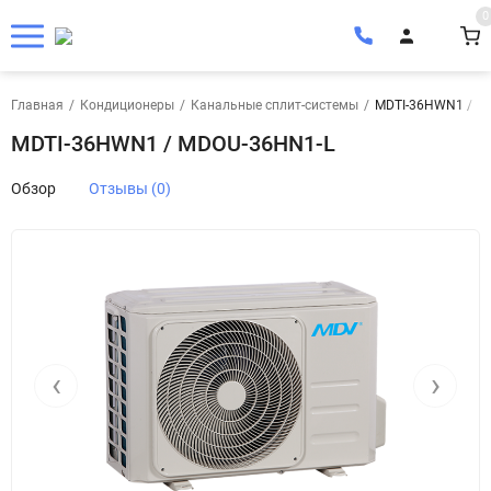
0
Главная
/
Кондиционеры
/
Канальные сплит-системы
/
MDTI-36HWN1 / M
MDTI-36HWN1 / MDOU-36HN1-L
Обзор
Отзывы (0)
‹
›