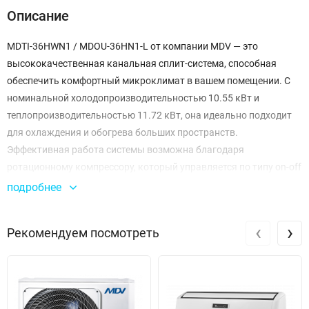
Описание
MDTI-36HWN1 / MDOU-36HN1-L от компании MDV — это
высококачественная канальная сплит-система, способная
обеспечить комфортный микроклимат в вашем помещении. С
номинальной холодопроизводительностью 10.55 кВт и
теплопроизводительностью 11.72 кВт, она идеально подходит
для охлаждения и обогрева больших пространств.
Эффективная работа системы возможна благодаря
ротационному компрессору, который управляется по типу on-off
и обеспечивает стабильную производительность в широком
подробнее
диапазоне температур — от -25°C до +43°C для охлаждения и от
-7°C до +24°C для нагрева.
‹
›
Рекомендуем посмотреть
Уровень шума наружного блока составляет 63 дБ, что
позволяет использовать систему даже в жилых зонах, не
создавая дискомфорта. Внутренний блок работает на
минимальном уровне шума всего 38 дБ, что делает его