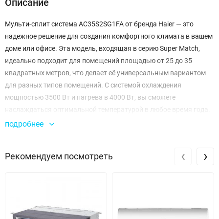
Описание
Мульти-сплит система AC35S2SG1FA от бренда Haier — это
надежное решение для создания комфортного климата в вашем
доме или офисе. Эта модель, входящая в серию Super Match,
идеально подходит для помещений площадью от 25 до 35
квадратных метров, что делает её универсальным вариантом
для разных типов помещений. С системой охлаждения
мощностью 3500 Вт и нагрева в 4000 Вт, вы сможете
наслаждаться оптимальной температурой в любое время года.
подробнее
Одна из ключевых особенностей AC35S2SG1FA — это высокая
эффективность работы. При максимальной скорости
‹
›
Рекомендуем посмотреть
вентилятор обеспечивает расход воздуха до 750 м³/ч, что
позволяет быстро и равномерно охладить или обогреть
пространство. Уровень звукового давления, который
составляет всего 39 дБ на высокой скорости, делает работу
устройства практически незаметной, так что вы сможете
наслаждаться тишиной и комфортом в своем доме.