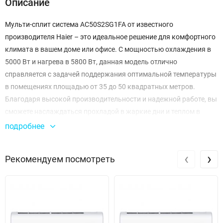
Описание
Мульти-сплит система AC50S2SG1FA от известного
производителя Haier – это идеальное решение для комфортного
климата в вашем доме или офисе. С мощностью охлаждения в
5000 Вт и нагрева в 5800 Вт, данная модель отлично
справляется с задачей поддержания оптимальной температуры
в помещениях площадью от 35 до 50 квадратных метров.
Благодаря высокой производительности и надежной работе, вы
сможете наслаждаться прохладой в жаркие дни и теплом в
холодное время года.
подробнее
Система оснащена тремя режимами работы, обеспечивая
‹
›
Рекомендуем посмотреть
расход воздуха на уровне 880, 750 и 650 м³/ч, что гарантирует
эффективное распределение воздуха в комнате. Уровень
звукового давления в 44/41/38 дБ позволяет наслаждаться
тишиной и спокойствием, что особенно важно для жилых
помещений. Вы можете не беспокоиться о шуме во время
работы кондиционера – он максимально тихий и незаметный.