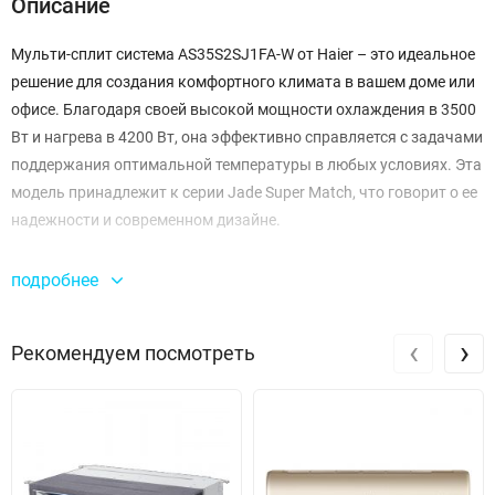
Описание
Мульти-сплит система AS35S2SJ1FA-W от Haier – это идеальное
решение для создания комфортного климата в вашем доме или
офисе. Благодаря своей высокой мощности охлаждения в 3500
Вт и нагрева в 4200 Вт, она эффективно справляется с задачами
поддержания оптимальной температуры в любых условиях. Эта
модель принадлежит к серии Jade Super Match, что говорит о ее
надежности и современном дизайне.
Система обеспечивает отличную производительность,
подробнее
обеспечивая расход воздуха до 600 м³/ч на высокой скорости.
Это позволяет быстро и равномерно охладить или обогреть
‹
›
Рекомендуем посмотреть
помещение, создавая уютную атмосферу в любое время года.
Минимальные значения охлаждения и нагрева составляют
соответственно 1000 Вт и 1300 Вт, что делает систему
экономичной при использовании в межсезонье.
Мульти-сплит система AS35S2SJ1FA-W обладает компактными