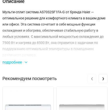
Описание
Мульти-сплит система AS70S2SF1FA-G от бренда Haier —
оптимальное решение для комфортного климата в вашем доме
или офисе. Эта система сочетает в себе мощные функции
охлаждения и обогрева, обеспечивая стабильную работу в
любых условиях. С максимальной мощностью охлаждения до
7500 Вт и нагрева до 8500 Вт, она справится с задачами по
поддержанию оптимальной температуры в помещениях
различного размера.
подробнее
Модель AAACM2E00RU из серии Flexis Super Match обеспечивает
высокий расход воздуха на уровне 1100 м³/ч на максимальной
‹
›
Рекомендуем посмотреть
скорости, что позволяет быстро достигать заданной
температуры. Уникальная возможность регулировки
охлаждения и нагрева от минимальных значений 2200 Вт для
охлаждения и 2400 Вт для нагрева дает возможность настроить
систему под индивидуальные потребности.