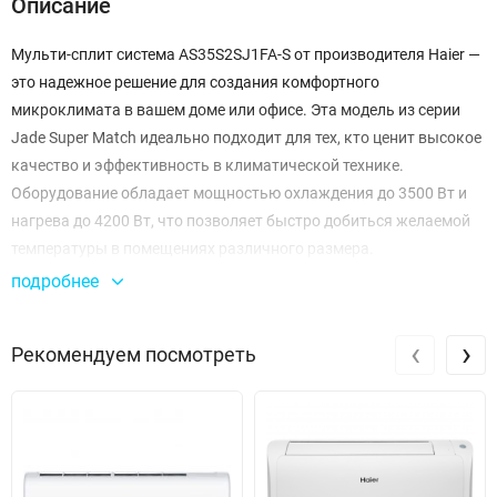
Описание
Мульти-сплит система AS35S2SJ1FA-S от производителя Haier —
это надежное решение для создания комфортного
микроклимата в вашем доме или офисе. Эта модель из серии
Jade Super Match идеально подходит для тех, кто ценит высокое
качество и эффективность в климатической технике.
Оборудование обладает мощностью охлаждения до 3500 Вт и
нагрева до 4200 Вт, что позволяет быстро добиться желаемой
температуры в помещениях различного размера.
подробнее
Система обеспечивает мощный расход воздуха на высокой
скорости — до 600 м³/ч, что гарантирует равномерное
‹
›
Рекомендуем посмотреть
распределение температуры. Мульти-сплит система работает в
диапазоне охлаждения от 1000 до 4000 Вт и нагрева от 1300 до
5800 Вт, что делает её универсальным решением для
использования в любое время года. Энергоэффективность
устройства подтверждается электрическим питанием 1/230/50,
что позволяет снизить затраты на электроэнергию.