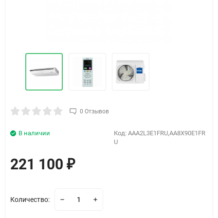
0 Отзывов
В наличии
Код:
AAA2L3E1FRU,AA8X90E1FR
U
221 100
₽
Количество: