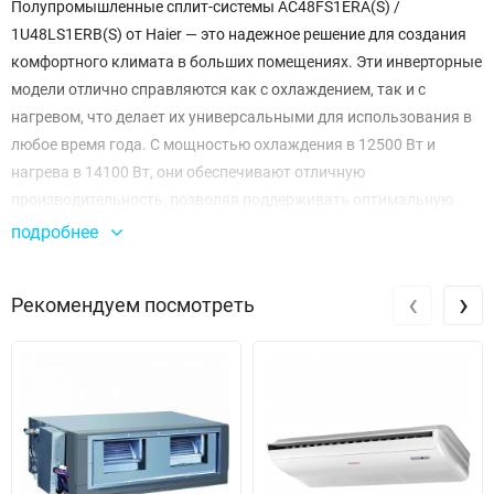
Полупромышленные сплит-системы AC48FS1ERA(S) /
1U48LS1ERB(S) от Haier — это надежное решение для создания
комфортного климата в больших помещениях. Эти инверторные
модели отлично справляются как с охлаждением, так и с
нагревом, что делает их универсальными для использования в
любое время года. С мощностью охлаждения в 12500 Вт и
нагрева в 14100 Вт, они обеспечивают отличную
производительность, позволяя поддерживать оптимальную
температуру даже в самых жарких или холодных условиях.
подробнее
Система имеет класс энергетической эффективности A/B, что
‹
›
Рекомендуем посмотреть
говорит о её экономичности и минимальном расходе
электроэнергии. При этом, максимальный расход воздуха
достигает 4200 м³/ч, что позволяет быстро охладить или
нагреть воздух в помещении. Сплит-системы также отличаются
низким уровнем шума: наружный блок работает на уровне 70
дБ(А), а внутренний блок имеет уровень звукового давления от
49 до 53 дБ(А), что делает их подходящими для установки в