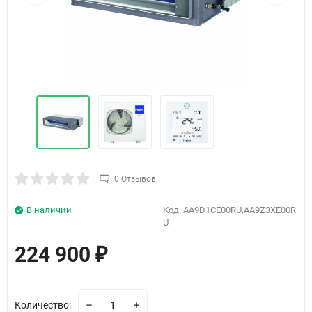
0 Отзывов
В наличии
Код:
AA9D1CE00RU,AA9Z3XE00R
U
224 900
₽
Количество: