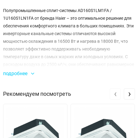
Полупромышленные сплит-системы AD160S1LM1FA /
1U160S1LN1FA от бренда Haier – это оптимальное решение для
обеспечения комфортного климата в больших помещениях. Эти
инверторные канальные системы отличаются высокой
мощностью охлаждения в 16500 Вт и нагрева в 18000 Вт, что
позволяет эффективно поддерживать необходимую
температуру даже в самых жарких или холодных условиях. С
расходом воздуха до 2500 м³/ч, они обеспечивают равномерное
распределение воздуха, создавая комфортные условия для
подробнее
работы и отдыха.
‹
›
Рекомендуем посмотреть
Эти сплит-системы работают на энергоэффективном хладагенте
R32, что способствует снижению воздействия на окружающую
среду. Модель оснащена двухроторным компрессором
Mitsubishi Electric, обеспечивающим надежную и стабильную
работу устройства. Потребляемая мощность составляет 5.52
кВт для охлаждения и 4.98 кВт для нагрева, что делает систему