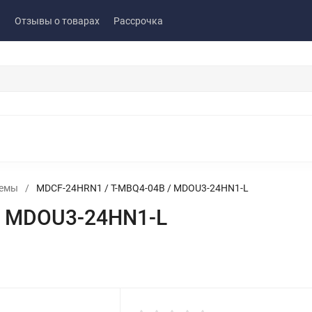
ы
Отзывы о товарах
Рассрочка
темы
/
MDCF-24HRN1 / T-MBQ4-04B / MDOU3-24HN1-L
/ MDOU3-24HN1-L