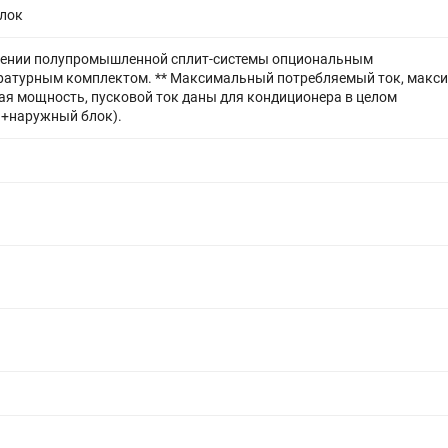
лок
щении полупромышленной сплит-системы опциональным
ратурным комплектом. ** Максимальный потребляемый ток, макс
я мощность, пусковой ток даны для кондиционера в целом
й+наружный блок).