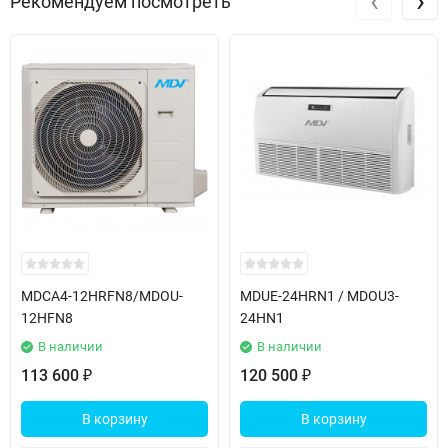
‹
›
Рекомендуем посмотреть
MDCA4-12HRFN8/MDOU-
MDUE-24HRN1 / MDOU3-
12HFN8
24HN1
В наличии
В наличии
113 600
120 500
₽
₽
В корзину
В корзину