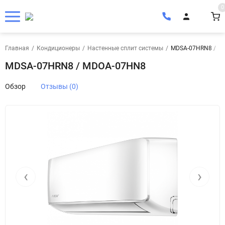
0
Главная
/
Кондиционеры
/
Настенные сплит системы
/
MDSA-07HRN8 / M
MDSA-07HRN8 / MDOA-07HN8
Обзор
Отзывы (0)
‹
›