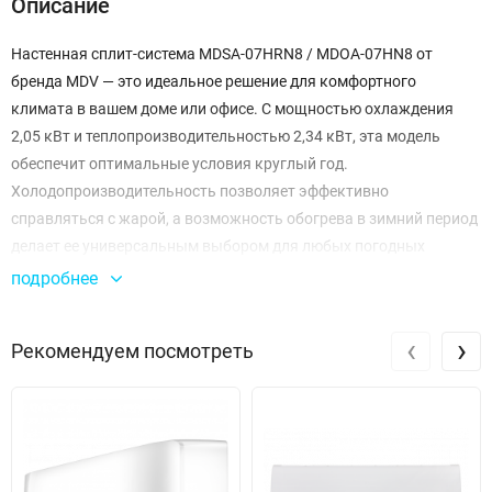
Описание
Настенная сплит-система MDSA-07HRN8 / MDOA-07HN8 от
бренда MDV — это идеальное решение для комфортного
климата в вашем доме или офисе. С мощностью охлаждения
2,05 кВт и теплопроизводительностью 2,34 кВт, эта модель
обеспечит оптимальные условия круглый год.
Холодопроизводительность позволяет эффективно
справляться с жарой, а возможность обогрева в зимний период
делает ее универсальным выбором для любых погодных
условий.
подробнее
Эта сплит-система отличается высокой энергоэффективностью:
‹
›
Рекомендуем посмотреть
класс A как для охлаждения, так и для нагрева, что позволяет
значительно экономить на коммунальных платежах.
Коэффициенты энергоэффективности EER 3,21 и COP 3,61
подтверждают отличное качество работы системы, что
особенно важно при длительном использовании.