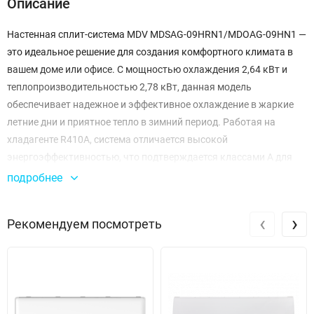
Описание
Настенная сплит-система MDV MDSAG-09HRN1/MDOAG-09HN1 —
это идеальное решение для создания комфортного климата в
вашем доме или офисе. С мощностью охлаждения 2,64 кВт и
теплопроизводительностью 2,78 кВт, данная модель
обеспечивает надежное и эффективное охлаждение в жаркие
летние дни и приятное тепло в зимний период. Работая на
хладагенте R410A, система отличается высокой
энергоэффективностью, что подтверждается классами A для
охлаждения и нагрева. Коэффициенты энергоэффективности
подробнее
EER и COP составляют 3,21 и 3,61 соответственно, что позволяет
существенно экономить на расходах электроэнергии.
‹
›
Рекомендуем посмотреть
Уровень шума внутреннего блока варьируется от 29,5 до 41 дБ,
что делает его практически незаметным во время работы.
Наружный блок работает на уровне 55 дБ, что также находится
в допустимых пределах, обеспечивая тишину в окружающей
среде. Сплит-система имеет ротационный компрессор от