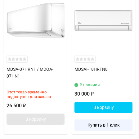
MDSA-07HRN1 / MDOA-
MDSAI-18HRFN8
07HN1
В наличии
Этот товар временно
30 000
₽
недоступен для заказа
26 500
₽
В корзину
В корзину
Купить в 1 клик