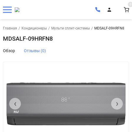
0
Главная
/
Кондиционеры
/
Мульти сплит-системы
/
MDSALF-09HRFN8
MDSALF-09HRFN8
Обзор
Отзывы (0)
‹
›