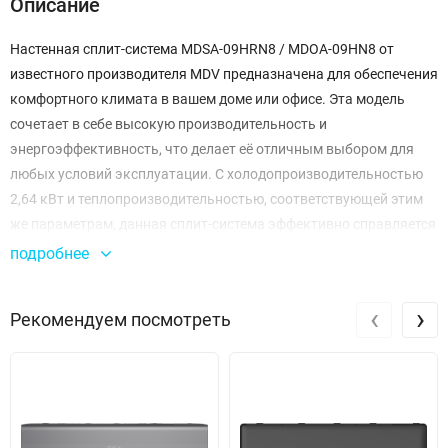
Описание
Настенная сплит-система MDSA-09HRN8 / MDOA-09HN8 от
известного производителя MDV предназначена для обеспечения
комфортного климата в вашем доме или офисе. Эта модель
сочетает в себе высокую производительность и
энергоэффективность, что делает её отличным выбором для
любых условий эксплуатации. С холодопроизводительностью
2,64 кВт и теплопроизводительностью, соответствующей этим
же параметрам, данная сплит-система эффективно справляется
с задачами как охлаждения, так и обогрева помещений.
подробнее
Энергетическая эффективность устройства подтверждена
‹
›
Рекомендуем посмотреть
классом A как в режиме охлаждения, так и нагрева. Это значит,
что вы сможете наслаждаться комфортом, не переживая о
высоких счетах за электроэнергию. Номинальная
потребляемая мощность составляет всего 0,82 кВт для
охлаждения и 0,73 кВт для нагрева, что делает систему
экономически выгодной.