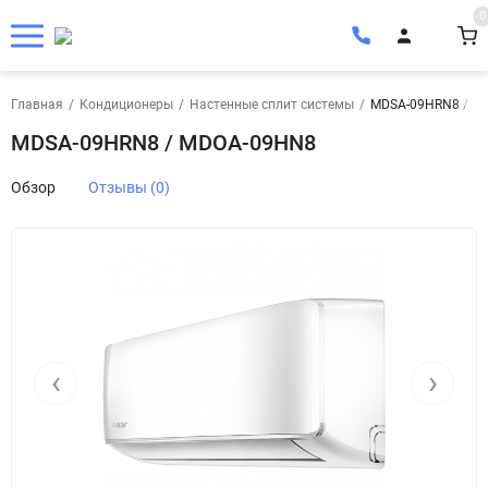
0
Главная
/
Кондиционеры
/
Настенные сплит системы
/
MDSA-09HRN8 / M
MDSA-09HRN8 / MDOA-09HN8
Обзор
Отзывы (0)
‹
›